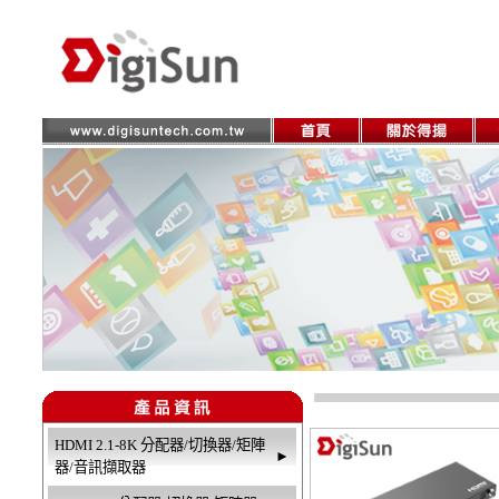
HDMI 2.1-8K 分配器/切換器/矩陣
►
器/音訊擷取器