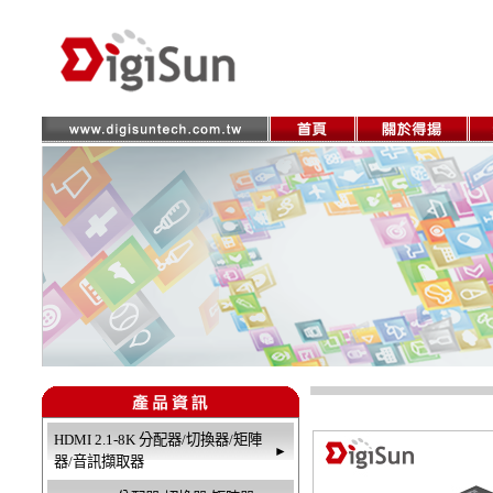
HDMI 2.1-8K 分配器/切換器/矩陣
►
器/音訊擷取器