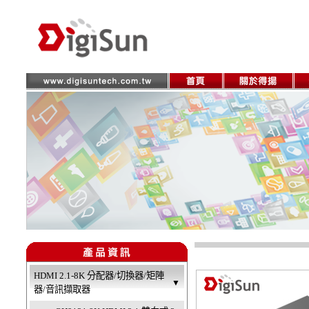
HDMI 2.1-8K 分配器/切換器/矩陣
▼
器/音訊擷取器