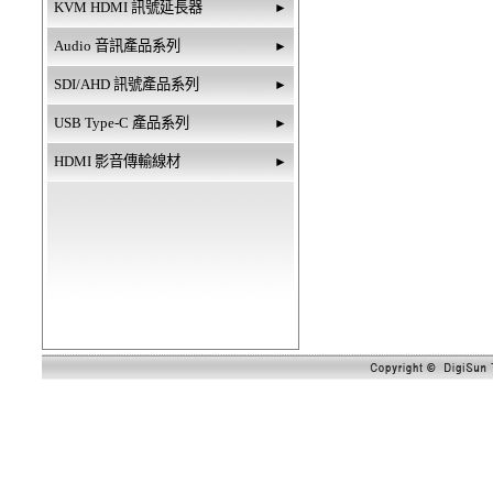
KVM HDMI 訊號延長器
►
Audio 音訊產品系列
►
SDI/AHD 訊號產品系列
►
USB Type-C 產品系列
►
HDMI 影音傳輸線材
►