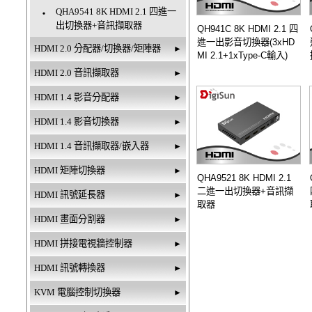
QHA9541 8K HDMI 2.1 四進一
‧
出切換器+音訊擷取器
QH941C 8K HDMI 2.1 四
進一出影音切換器(3xHD
HDMI 2.0 分配器/切換器/矩陣器
►
MI 2.1+1xType-C輸入)
HDMI 2.0 音訊擷取器
►
HDMI 1.4 影音分配器
►
HDMI 1.4 影音切換器
►
HDMI 1.4 音訊擷取器/嵌入器
►
HDMI 矩陣切換器
►
QHA9521 8K HDMI 2.1
二進一出切換器+音訊擷
HDMI 訊號延長器
►
取器
HDMI 畫面分割器
►
HDMI 拼接電視牆控制器
►
HDMI 訊號轉換器
►
KVM 電腦控制切換器
►