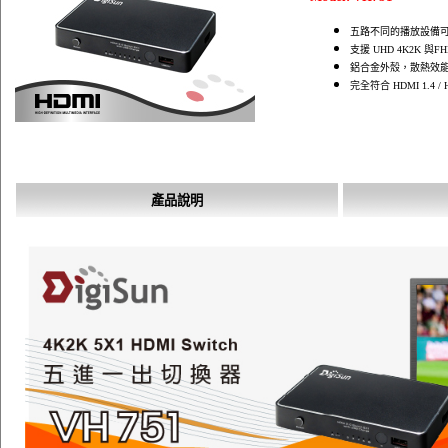
五路不同的播放設備
支援 UHD 4K2K 與FH
鋁合金外殼，散熱效
完全符合 HDMI 1.4 /
產品說明