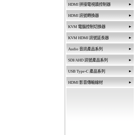
HDMI 拼接電視牆控制器
►
HDMI 訊號轉換器
►
KVM 電腦控制切換器
►
KVM HDMI 訊號延長器
►
Audio 音訊產品系列
►
SDI/AHD 訊號產品系列
►
USB Type-C 產品系列
►
HDMI 影音傳輸線材
►