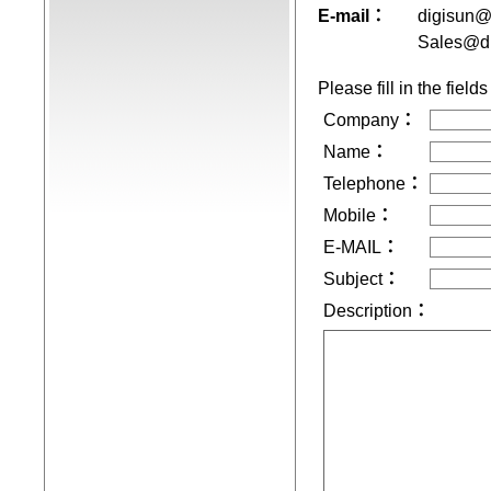
E-mail：
digisun@
Sales@di
Please fill in the fiel
Company
：
Name
：
Telephone
：
Mobile
：
E-MAIL
：
Subject
：
Description
：